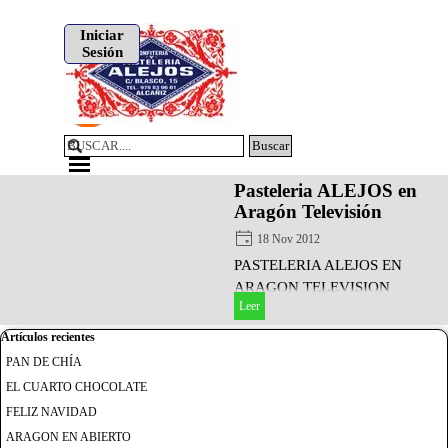
Vaya al Contenido
Iniciar
Sesión
Buscar
Saltar menú
Pasteleria ALEJOS en
Aragón Televisión
18 Nov 2012
PASTELERIA ALEJOS EN
ARAGON TELEVISION
Leer
Saltar el bloque Artículos recientes
Artículos recientes
PAN DE CHÍA
EL CUARTO CHOCOLATE
FELIZ NAVIDAD
ARAGON EN ABIERTO