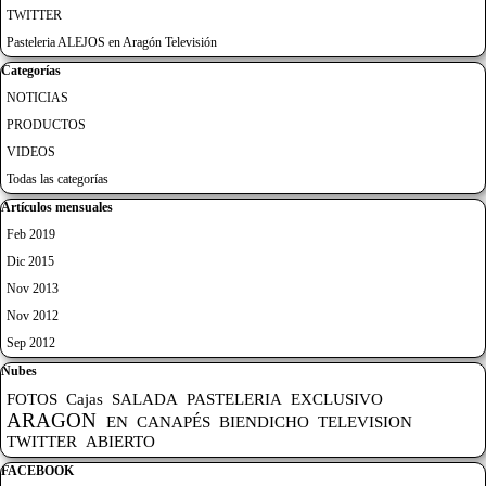
TWITTER
Pasteleria ALEJOS en Aragón Televisión
Saltar el bloque Categorías
Categorías
NOTICIAS
PRODUCTOS
VIDEOS
Todas las categorías
Saltar el bloque Artículos mensuales
Artículos mensuales
Feb 2019
Dic 2015
Nov 2013
Nov 2012
Sep 2012
Saltar el bloque Nubes
Nubes
FOTOS
Cajas
SALADA
PASTELERIA
EXCLUSIVO
ARAGON
EN
CANAPÉS
BIENDICHO
TELEVISION
TWITTER
ABIERTO
Saltar el bloque FACEBOOK
FACEBOOK