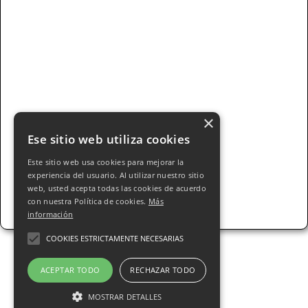
×
Ese sitio web utiliza cookies
Este sitio web usa cookies para mejorar la
experiencia del usuario. Al utilizar nuestro sitio
web, usted acepta todas las cookies de acuerdo
con nuestra Política de cookies.
Más
información
COOKIES ESTRICTAMENTE NECESARIAS
ACEPTAR TODO
RECHAZAR TODO
© 2025 Pastelería ALEJOS s.l.. Todos los
MOSTRAR DETALLES
derechos Reservados - Todos nuestros precios