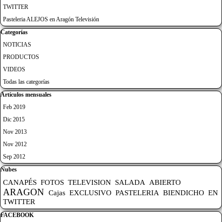
TWITTER
Pasteleria ALEJOS en Aragón Televisión
Saltar el bloque Categorías
Categorías
NOTICIAS
PRODUCTOS
VIDEOS
Todas las categorías
Saltar el bloque Artículos mensuales
Artículos mensuales
Feb 2019
Dic 2015
Nov 2013
Nov 2012
Sep 2012
Saltar el bloque Nubes
Nubes
CANAPÉS
FOTOS
TELEVISION
SALADA
ABIERTO
ARAGON
Cajas
EXCLUSIVO
PASTELERIA
BIENDICHO
EN
TWITTER
Saltar el bloque FACEBOOK
FACEBOOK