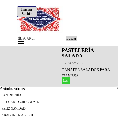
Vaya al Contenido
Iniciar
Sesión
Buscar
Saltar menú
PASTELERÍA
SALADA
25 Sep 2012
CANAPES SALADOS PARA
TU MESA
Leer
Saltar el bloque Artículos recientes
Artículos recientes
PAN DE CHÍA
EL CUARTO CHOCOLATE
FELIZ NAVIDAD
ARAGON EN ABIERTO