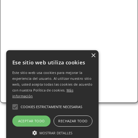
×
Ese sitio web utiliza cookies
Este sitio web usa cookies para mejorar la
experiencia del usuario. Al utilizar nuestro sitio
web, usted acepta todas las cookies de acuerdo
con nuestra Política de cookies.
Más
información
COOKIES ESTRICTAMENTE NECESARIAS
ACEPTAR TODO
RECHAZAR TODO
© 2025 Pastelería ALEJOS s.l.. Todos los
MOSTRAR DETALLES
derechos Reservados - Todos nuestros precios