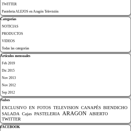
TWITTER
Pasteleria ALEJOS en Aragón Televisión
Saltar el bloque Categorías
Categorías
NOTICIAS
PRODUCTOS
VIDEOS
Todas las categorías
Saltar el bloque Artículos mensuales
Artículos mensuales
Feb 2019
Dic 2015
Nov 2013
Nov 2012
Sep 2012
Saltar el bloque Nubes
Nubes
EXCLUSIVO
EN
FOTOS
TELEVISION
CANAPÉS
BIENDICHO
ARAGON
SALADA
Cajas
PASTELERIA
ABIERTO
TWITTER
Saltar el bloque FACEBOOK
FACEBOOK