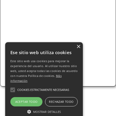
×
Ese sitio web utiliza cookies
Este sitio web usa cookies para mejorar la
experiencia del usuario. Al utilizar nuestro sitio
web, usted acepta todas las cookies de acuerdo
con nuestra Política de cookies.
Más
información
COOKIES ESTRICTAMENTE NECESARIAS
ACEPTAR TODO
RECHAZAR TODO
© 2025 Pastelería ALEJOS s.l.. Todos los
MOSTRAR DETALLES
derechos Reservados - Todos nuestros precios