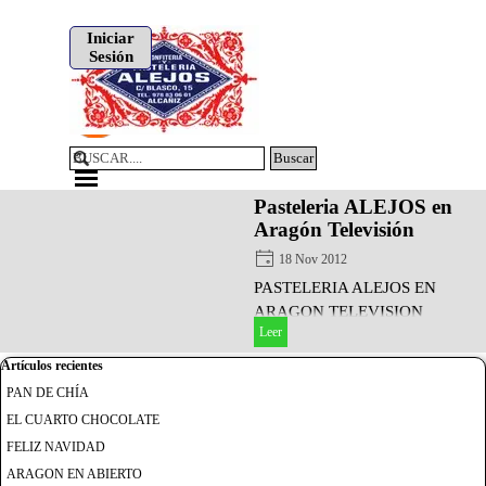
Vaya al Contenido
Iniciar
Sesión
Buscar
Saltar menú
Pasteleria ALEJOS en
Aragón Televisión
18 Nov 2012
PASTELERIA ALEJOS EN
ARAGON TELEVISION
Leer
Saltar el bloque Artículos recientes
Artículos recientes
PAN DE CHÍA
EL CUARTO CHOCOLATE
FELIZ NAVIDAD
ARAGON EN ABIERTO